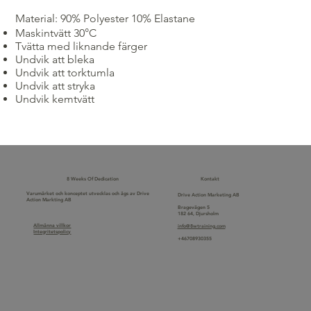
Material: 90% Polyester 10% Elastane
Maskintvätt 30°C
Tvätta med liknande färger
Undvik att bleka
Undvik att torktumla
Undvik att stryka
Undvik kemtvätt
8 Weeks Of Dedication
Kontakt
Varumärket och konceptet utvecklas och ägs av Drive
Drive Action Marketing AB
Action Markting AB
Bragevägen 5
182 64, Djursholm
Allmänna villkor
info@8wtraining.com
Integritetspolicy
+46708930355