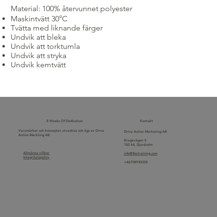
Material: 100% återvunnet polyester
Maskintvätt 30°C
Tvätta med liknande färger
Undvik att bleka
Undvik att torktumla
Undvik att stryka
Undvik kemtvätt
8 Weeks Of Dedication
Kontakt
Varumärket och konceptet utvecklas och ägs av Drive
Drive Action Marketing AB
Action Markting AB
Bragevägen 5
182 64, Djursholm
Allmänna villkor
info@8wtraining.com
Integritetspolicy
+46708930355