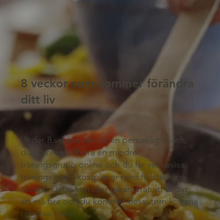
8 veckor som kommer förändra
ditt liv
Under 8 veckor har du en personlig coach,
du kommer tillhöra en mindre
träningsgrupp online och du får veckovisa
tränings- och kostplaner med fullständiga
recept. Detta kommer garanterat att få dig
att må bra och du kommer dessutom komma
i din livs form!